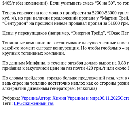
$465/т (без изменений). Если учитывать смесь “50 на 50”, то то
Теперь горючее на юге можно приобрести за 52000-53000 грн./т
куб. м), но при наличии предложений пропана у “Мартин Трейда”
“Сентурион” на прошлой неделе продавал пропан за 51600 грн./т
Цены у перекупщиков (например, “Энергия Трейд”, “Юкас Петро
Топливные компании не рассчитывают на существенные изменени
какой-то момент сыграет конкуренция. Но чтобы глобально – в
крупных топливных компаний.
По данным Минфина, в течение октября доллар вырос на 0,88 грн.
прибавил к закупочной цене на газ почти 420 грн./т или около $
По словам трейдеров, гораздо больше предложений газа, чем в
ведь спрос на топливо достаточно неплох как со стороны розни
альтернатив дизельным генераторам. (enkorr.ua)
Рубрика:
Украина
Автор:
Химия Украины и мира
06.11.2025
Ост
Теги:
LPG
сжиженный газ
Навигация
по
записям