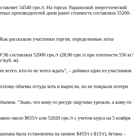
ставляет 54540 грн./т. На торгах Украинской энергетической
стных производителей днем ранее стоимость составляла 55200-
 Как рассказали участники торгов, определенные лоты
.
Б составляла 52000 грн./т (28,90 грн./л при плотности 556 кг/
г/куб. м).
 всего, кто-то не хотел ждать”, – добавил один из участников
оэтому объемы оттуда хоть и выросли, но не покрыли потери
ъемов. “Знаю, что кому-то ресурс ощутимо урезали, а кому-то
но около $655/т или 52020 грн./т с учетом курса на 5 ноября
пана была установлена на уровне $455/т (-$15/т), бутана –