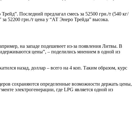
рейд”. Последний предлагал смесь за 52500 грн./т (540 кг/
” за 52200 грн./т цена у “АТ Энеро Трейда” высока.
пример, на западе подешевеет из-за появления Литвы. В
ридерживаются цены”, – поделились мнением в одной из
атился назад, доллар – всего на 4 коп. Таким образом, курс
ейдеров сохраняются определенные возможности держать цены,
егменте электрогенерации, где LPG является одной из