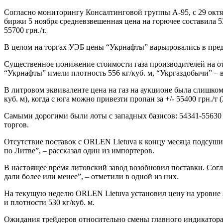
Согласно мониторингу Консалтинговой группы А-95, с 29 октябр
биржи 5 ноября средневзвешенная цена на горючее составила 5
55700 грн./т.
В целом на торгах УЭБ цены “Укрнафты” варьировались в предел
Существенное понижение стоимости газа производителей на отд
“Укрнафты” имели плотность 556 кг/куб. м, “Укргаздобычи” – 
В литровом эквиваленте цена на газ на аукционе была слишком в
куб. м), когда с юга можно привезти пропан за +/- 55400 грн./т (
Самыми дорогими были лоты с западных базисов: 54341-55630 гр
торгов.
Отсутствие поставок с ORLEN Lietuva к концу месяца подсушил
по Литве”, – рассказал один из импортеров.
В настоящее время литовский завод возобновил поставки. Согл
дали более или менее”, – отметили в одной из них.
На текущую неделю ORLEN Lietuva установил цену на уровне $5
и плотности 530 кг/куб. м.
Ожидания трейдеров относительно смены главного индикатора юг