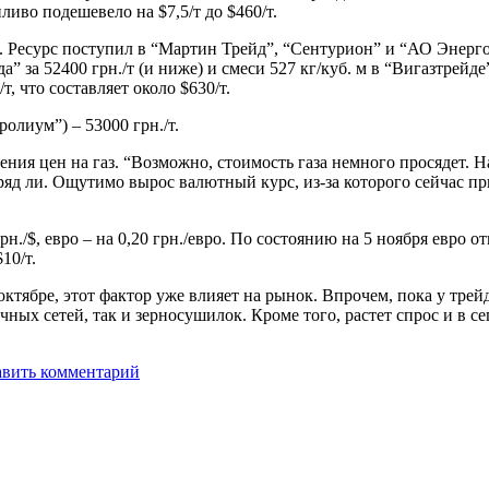
пливо подешевело на $7,5/т до $460/т.
. Ресурс поступил в “Мартин Трейд”, “Сентурион” и “АО Энерго Т
 за 52400 грн./т (и ниже) и смеси 527 кг/куб. м в “Вигазтрейде
, что составляет около $630/т.
лиум”) – 53000 грн./т.
я цен на газ. “Возможно, стоимость газа немного просядет. На
ряд ли. Ощутимо вырос валютный курс, из-за которого сейчас п
/$, евро – на 0,20 грн./евро. По состоянию на 5 ноября евро отк
10/т.
 октябре, этот фактор уже влияет на рынок. Впрочем, пока у тр
чных сетей, так и зерносушилок. Кроме того, растет спрос и в с
авить комментарий