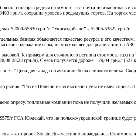
я по 5 ноября средняя стоимость газа почти не изменилась и со
3403 грн./т, сохранив уровень предыдущих торгов. На торгах ча
ах 52000-55630 грн./т, “Укргаздобычи” – 52905-53822 грн./т.
ельных базисах объясняется тяжестью ресурса и его качеством.
высокое содержание серы, не подходящее для реализации на АЗС
ысокой. К примеру, для столичного региона стоимость газа на УЭ
28,08-28,28 грн./л). Смесь получается дороже – 29,04 грн./л (527 к
н./т. “Цена для запада на аукционе была слишком велика. Скорее
о рынок. “Газ из Польши из-за высокой цены не имел спроса. П
асно опросу, топливные компании пока не получили желаемых об
75/т FCA Юодекай, что на польско-украинской границе будет рав
а – котировок Sonatrach – частично оправдались. Стоимость про