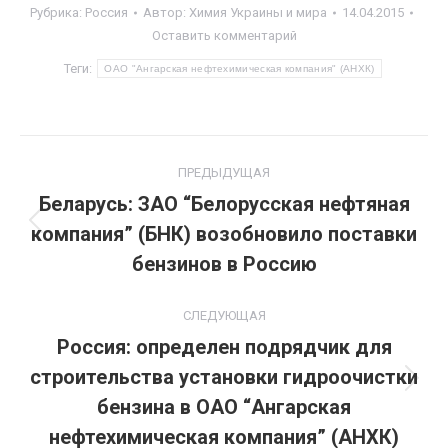
Рубрика:
Россия
Автор:
Химия Украины и мира
14.04.2015
Оставить комментарий
Теги:
ОАО "Ангарская нефтехимическая компания" (АНХК)
Навигация
ПРЕДЫДУЩАЯ
по
Беларусь: ЗАО “Белорусская нефтяная
компания” (БНК) возобновило поставки
Предыдущая
записям
запись:
бензинов в Россию
СЛЕДУЮЩАЯ
Россия: определен подрядчик для
строительства установки гидроочистки
Следующая
бензина в ОАО “Ангарская
запись:
нефтехимическая компания” (АНХК)