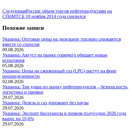
Следующая
Следующая
Россия: объем торгов нефтепродуктами на
запись:
СПбМТСБ 10 ноября 2014 года снизился
Похожие записи
Украина: Оптовые цены на дизельное топливо снижаются
вместе со спросом
09.08.2026
Украина: Август на рынке горючего обещает новые
испытания
05.08.2026
Украина: Цены на сжиженный газ (LPG) растут на фоне
неопределенности
02.08.2026
Украина: Три удара по рынку нефтепродуктов – безопасность,
логистика и премии
29.07.2026
Украина: Дизель и газ дорожают без паузы
29.07.2026
Украина: Экспорт биоэтанола в первом полугодии 2026 года
вырос на 10,6%
29.07.2026