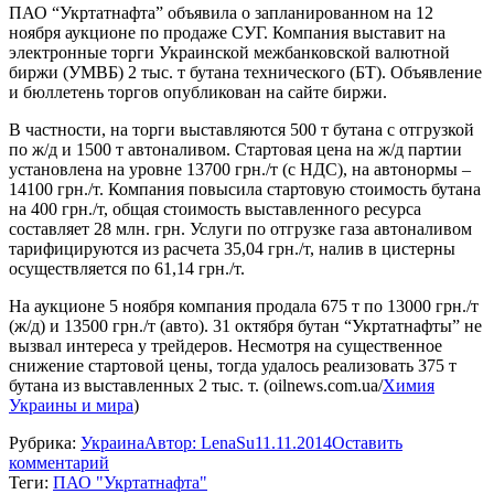
ПАО “Укртатнафта” объявила о запланированном на 12
ноября аукционе по продаже СУГ. Компания выставит на
электронные торги Украинской межбанковской валютной
биржи (УМВБ) 2 тыс. т бутана технического (БТ). Объявление
и бюллетень торгов опубликован на сайте биржи.
В частности, на торги выставляются 500 т бутана с отгрузкой
по ж/д и 1500 т автоналивом. Стартовая цена на ж/д партии
установлена на уровне 13700 грн./т (с НДС), на автонормы –
14100 грн./т. Компания повысила стартовую стоимость бутана
на 400 грн./т, общая стоимость выставленного ресурса
составляет 28 млн. грн. Услуги по отгрузке газа автоналивом
тарифицируются из расчета 35,04 грн./т, налив в цистерны
осуществляется по 61,14 грн./т.
На аукционе 5 ноября компания продала 675 т по 13000 грн./т
(ж/д) и 13500 грн./т (авто). 31 октября бутан “Укртатнафты” не
вызвал интереса у трейдеров. Несмотря на существенное
снижение стартовой цены, тогда удалось реализовать 375 т
бутана из выставленных 2 тыс. т. (oilnews.com.ua/
Химия
Украины и мира
)
Рубрика:
Украина
Автор:
LenaSu
11.11.2014
Оставить
комментарий
Теги:
ПАО "Укртатнафта"