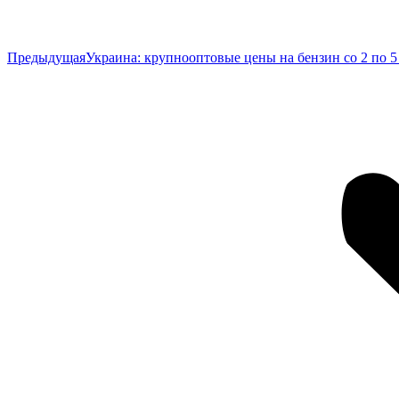
Предыдущая
Предыдущая
Украина: крупнооптовые цены на бензин со 2 по 5
запись: