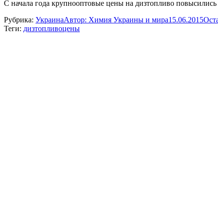
С начала года крупнооптовые цены на дизтопливо повысились 
Рубрика:
Украина
Автор:
Химия Украины и мира
15.06.2015
Ост
Теги:
дизтопливо
цены
Навигация
по
записям