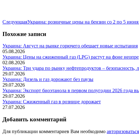
Следующая
Следующая
Украина: розничные цены на бензин со 2 по 5 июня
запись:
Похожие записи
Украина: Август на рынке горючего обещает новые испытания
05.08.2026
Украина: Цены на сжиженный газ (LPG) растут на фоне неопр
02.08.2026
Украина: Три удара по рынку нефтепродуктов – безопасность, 
29.07.2026
Украина: Дизель и газ дорожают без паузы
29.07.2026
Украина: Экспорт биоэтанола в первом полугодии 2026 года в
29.07.2026
Украина: Сжиженный газ в рознице дорожает
27.07.2026
Добавить комментарий
Для публикации комментариев Вам необходимо
авторизоваться