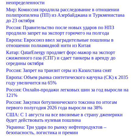
неопределенности
Мир: Комиссия продлила расследование в отношении
полипропилена (ПП) из Азербайджана и Туркменистана
до 23 октября
Россия: Правительство после новых ударов по НПЗ
продлило запрет на экспорт горючего на полгода
Европа: Евросоюз ввел заградительные пошлины в
отношении полиамидной нити из Китая
Катар: QatarEnergy продляет форс-мажор на экспорт
сжиженного газа (СПГ) и сдает танкеры в аренду до
середины октября
Россия: Запрет на транзит серы из Казахстана снят
Европа: Объем рынка синтетического каучука (СК) к 2035
году увеличится на 65%
Россия: Онлайн-продажи легковых шин за год выросли на
121%
Россия: Закупки ботулинического токсина по итогам
первого полугодия 2026 года выросли на 38%
США: С 1 августа на все ввозимые в страну дженерики
будет действовать нулевая пошлина
Украина: Три удара по рынку нефтепродуктов –
безопасность, логистика и премии