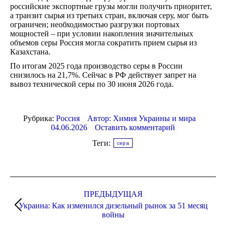
российские экспортные грузы могли получить приоритет,
а транзит сырья из третьих стран, включая серу, мог быть
ограничен; необходимостью разгрузки портовых
мощностей – при условии накопления значительных
объемов серы Россия могла сократить прием сырья из
Казахстана.
По итогам 2025 года производство серы в России
снизилось на 21,7%. Сейчас в РФ действует запрет на
вывоз технической серы по 30 июня 2026 года.
Рубрика:
Россия
Автор:
Химия Украины и мира
04.06.2026
Оставить комментарий
Теги:
сера
Навигация
по
ПРЕДЫДУЩАЯ
Украина: Как изменился дизельный рынок за 51 месяц
записям
Предыдущая
войны
запись: