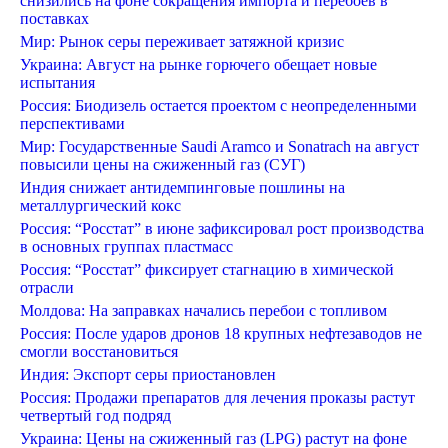
снизились на фоне сокращения импорта и перебоев в
поставках
Мир: Рынок серы переживает затяжной кризис
Украина: Август на рынке горючего обещает новые
испытания
Россия: Биодизель остается проектом с неопределенными
перспективами
Мир: Государственные Saudi Aramco и Sonatrach на август
повысили цены на сжиженный газ (СУГ)
Индия снижает антидемпинговые пошлины на
металлургический кокс
Россия: “Росстат” в июне зафиксировал рост производства
в основных группах пластмасс
Россия: “Росстат” фиксирует стагнацию в химической
отрасли
Молдова: На заправках начались перебои с топливом
Россия: После ударов дронов 18 крупных нефтезаводов не
смогли восстановиться
Индия: Экспорт серы приостановлен
Россия: Продажи препаратов для лечения проказы растут
четвертый год подряд
Украина: Цены на сжиженный газ (LPG) растут на фоне