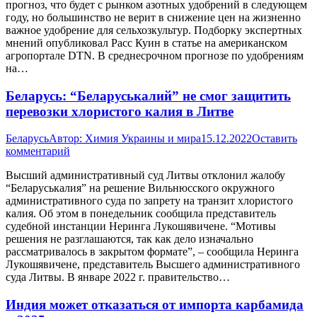
прогноз, что будет с рынком азотных удобрений в следующем
году, но большинство не верит в снижение цен на жизненно
важное удобрение для сельхозкультур. Подборку экспертных
мнений опубликовал Расс Куин в статье на американском
агропортале DTN. В среднесрочном прогнозе по удобрениям
на…
Беларусь: “Беларуськалий” не смог защитить
перевозки хлористого калия в Литве
Беларусь
Автор:
Химия Украины и мира
15.12.2022
Оставить
комментарий
Высший административный суд Литвы отклонил жалобу
“Беларуськалия” на решение Вильнюсского окружного
административного суда по запрету на транзит хлористого
калия. Об этом в понедельник сообщила представитель
судебной инстанции Неринга Лукошявичене. “Мотивы
решения не разглашаются, так как дело изначально
рассматривалось в закрытом формате”, – сообщила Неринга
Лукошявичене, представитель Высшего административного
суда Литвы. В январе 2022 г. правительство…
Индия может отказаться от импорта карбамида