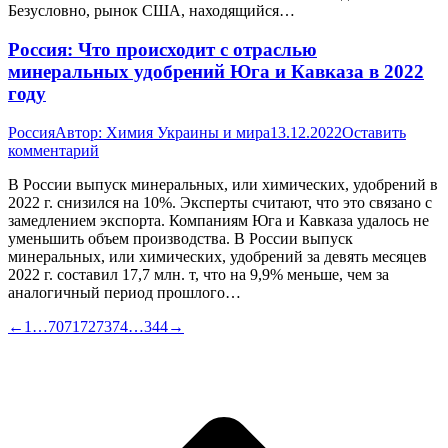
Безусловно, рынок США, находящийся…
Россия: Что происходит с отраслью
минеральных удобрений Юга и Кавказа в 2022
году
Россия
Автор:
Химия Украины и мира
13.12.2022
Оставить
комментарий
В России выпуск минеральных, или химических, удобрений в
2022 г. снизился на 10%. Эксперты считают, что это связано с
замедлением экспорта. Компаниям Юга и Кавказа удалось не
уменьшить объем производства. В России выпуск
минеральных, или химических, удобрений за девять месяцев
2022 г. составил 17,7 млн. т, что на 9,9% меньше, чем за
аналогичный период прошлого…
←
1
…
70
71
72
73
74
…
344
→
В