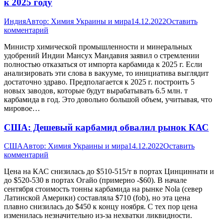
к 2025 году
Индия
Автор:
Химия Украины и мира
14.12.2022
Оставить
комментарий
Министр химической промышленности и минеральных
удобрений Индии Мансух Мандавия заявил о стремлении
полностью отказаться от импорта карбамида к 2025 г. Если
анализировать эти слова в вакууме, то инициатива выглядит
достаточно здраво. Предполагается к 2025 г. построить 5
новых заводов, которые будут вырабатывать 6.5 млн. т
карбамида в год. Это довольно большой объем, учитывая, что
мировое…
США: Дешевый карбамид обвалил рынок КАС
США
Автор:
Химия Украины и мира
14.12.2022
Оставить
комментарий
Цена на КАС снизилась до $510-515/т в портах Цинциннати и
до $520-530 в портах Огайо (примерно -$60). В начале
сентября стоимость тонны карбамида на рынке Nola (север
Латинской Америки) составляла $710 (fob), но эта цена
плавно снизилась до $450 к концу ноября. С тех пор цена
изменилась незначительно из-за нехватки ликвидности.