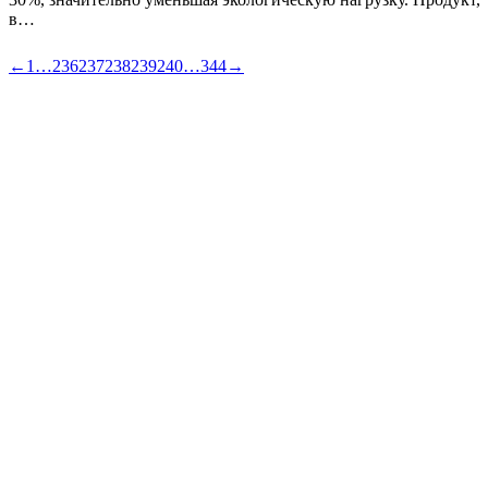
в…
←
1
…
236
237
238
239
240
…
344
→