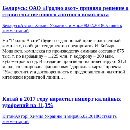
Беларусь: ОАО «Гродно азот» приняло решение о
строительстве нового азотного комплекса
Беларусь
Автор:
Химия Украины и мира
08.02.2018
Оставить
комментарий
На “Гродно Азоте” (будет создан новый производственный
комплекс, сообщил гендиректор предприятия И. Бобырь.
Мощность комплекса по производству аммиака составит 875
тыс. т, по карбамиду – 1,225 млн. т, водороду – 200 млн.
кубометров в год. В создание производства инвестируют $1,3
млрд., спланирована финансовая “дорожная карта” проекта.
“Уже достигнута договоренность о предоставлении льготной
китайской кредитной линии.…
Китай в 2017 году нарастил импорт калийных
удобрений на 11,3%
Китай
Автор:
Химия Украины и мира
05.02.2018
Оставить
комментарий