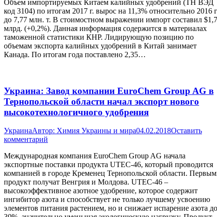
Объем импортируемых Китаем калийных удобрений (ТН ВЭД
код 3104) по итогам 2017 г. вырос на 11,3% относительно 2016 г
до 7,77 млн. т. В стоимостном выражении импорт составил $1,
млрд. (+0,2%). Данная информация содержится в материалах
таможенной статистики КНР. Лидирующую позицию по
объемам экспорта калийных удобрений в Китай занимает
Канада. По итогам года поставлено 2,35…
Украина: Завод компании EuroChem Group AG в
Тернопольской области начал экспорт нового
высокотехнологичного удобрения
Украина
Автор:
Химия Украины и мира
04.02.2018
Оставить
комментарий
Международная компания EuroChem Group AG начала
экспортные поставки продукта UTEC-46, который проводится
компанией в городе Кременец Тернопольской области. Первы
продукт получат Венгрия и Молдова. UTEC-46 –
высокоэффективное азотное удобрение, которое содержит
ингибитор азота и способствует не только лучшему усвоению
элементов питания растением, но и снижает испарение азота д
30%, значительно уменьшая экологическую нагрузку. Продукт,