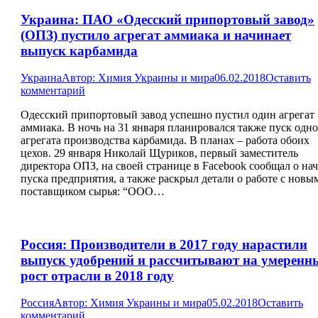
Украина: ПАО «Одесский припортовый завод»
(ОПЗ) пустило агрегат аммиака и начинает
выпуск карбамида
Украина
Автор:
Химия Украины и мира
06.02.2018
Оставить
комментарий
Одесский припортовый завод успешно пустил один агрегат
аммиака. В ночь на 31 января планировался также пуск одн
агрегата производства карбамида. В планах – работа обоих
цехов. 29 января Николай Щуриков, первый заместитель
директора ОПЗ, на своей странице в Facebook сообщал о нач
пуска предприятия, а также раскрыл детали о работе с новы
поставщиком сырья: “ООО…
Россия: Производители в 2017 году нарастили
выпуск удобрений и рассчитывают на умеренн
рост отрасли в 2018 году
Россия
Автор:
Химия Украины и мира
05.02.2018
Оставить
комментарий