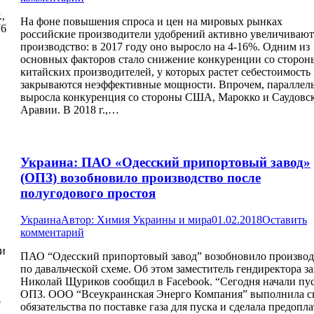
.,
На фоне повышения спроса и цен на мировых рынках
76
российские производители удобрений активно увеличивают
производство: в 2017 году оно выросло на 4-16%. Одним из
основных факторов стало снижение конкуренции со сторон
китайских производителей, у которых растет себестоимость
закрываются неэффективные мощности. Впрочем, параллел
выросла конкуренция со стороны США, Марокко и Саудовс
Аравии. В 2018 г.,…
Украина: ПАО «Одесский припортовый завод»
(ОПЗ) возобновило производство после
полугодового простоя
Украина
Автор:
Химия Украины и мира
01.02.2018
Оставить
комментарий
ми
ПАО “Одесский припортовый завод” возобновило производ
по давальческой схеме. Об этом заместитель гендиректора з
Николай Щуриков сообщил в Facebook. “Сегодня начали пу
ОПЗ. ООО “Всеукраинская Энерго Компания” выполнила с
о
обязательства по поставке газа для пуска и сделала предопла