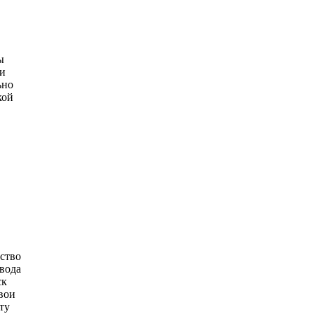
ы
 и
ьно
кой
ство
авода
ск
вои
ту