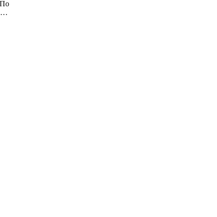
 По
ин…
В