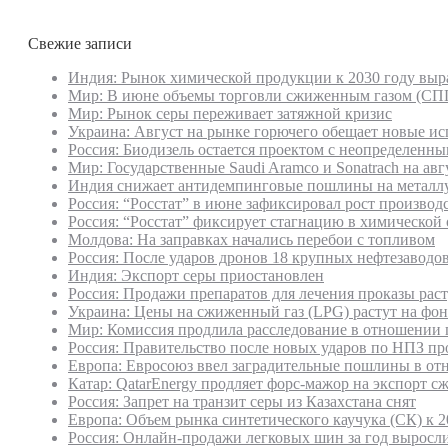
Свежие записи
Индия: Рынок химической продукции к 2030 году выр
Мир: В июне объемы торговли сжиженным газом (СПГ)
Мир: Рынок серы переживает затяжной кризис
Украина: Август на рынке горючего обещает новые и
Россия: Биодизель остается проектом с неопределенн
Мир: Государственные Saudi Aramco и Sonatrach на а
Индия снижает антидемпинговые пошлины на металлу
Россия: “Росстат” в июне зафиксировал рост производ
Россия: “Росстат” фиксирует стагнацию в химической 
Молдова: На заправках начались перебои с топливом
Россия: После ударов дронов 18 крупных нефтезаводов
Индия: Экспорт серы приостановлен
Россия: Продажи препаратов для лечения проказы раст
Украина: Цены на сжиженный газ (LPG) растут на фо
Мир: Комиссия продлила расследование в отношении 
Россия: Правительство после новых ударов по НПЗ про
Европа: Евросоюз ввел заградительные пошлины в о
Катар: QatarEnergy продляет форс-мажор на экспорт с
Россия: Запрет на транзит серы из Казахстана снят
Европа: Объем рынка синтетического каучука (СК) к 2
Россия: Онлайн-продажи легковых шин за год выросл