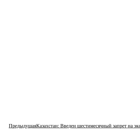
Предыдущая
Предыдущая
Казахстан: Введен шестимесячный запрет на эк
запись: