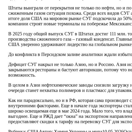
Штаты выиграли от перекрытия не только по нефти, но и по
сжиженным газом ситуация похожа. Среди всех видов СУГ ам
итоге доля США на мировом рынке СУГ подскочила до 50%, т
компании строят новые терминалы на побережье Мексиканск
В 2025 году общий выпуск СУГ в Штатах достиг 111 млн. тон
производства сжиженного газа – газовый конденсат. Главны
США уверенно удерживают лидерство на глобальном рынке
До конфликта в Персидском заливе аналитики ждали избыто
Дефицит СУГ накрыл не только Азию, но и Россию. Азия ис
закрываются рестораны и бастуют авторикши, потому что нет
возможность.
В целом в Азии нефтехимические заводы снизили загрузку 
очереди станет нехватка полимеров и пластмасс для упаковки
Как ни парадоксально, но и в РФ, которая сама производит
внутренними факторами. Еще в начале года экспортеры стал
широко освещаемая еще в мае 2024 года. Мало того, что влад
выгоднее. Еще и РЖД дает “окна” на экспортном направлен
предоставляют скидки к тарифу на перевозку СУГ для эксп
Рубрика:
США
Автор:
Химия Украины и мира
10.05.2026
Ост