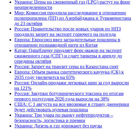
Украина: Цены на сжиженный газ (LPG) растут на фоне
неопределенности
Мир: Комиссия продлила расследование в отношении
полипропилена (ПП) из Азербайджана и Туркменистана
до 23 октября
Россия: Правительство после новых ударов по НПЗ
продлило запрет на экспорт горючего на полгода
Европа: Евросоюз ввел заградительные пошлины в
отношении полиамидной нити из Китая
Катар: QatarEnergy продляет форс-мажор на экспорт
сжиженного газа (СПГ) и сдает танкеры в аренду до
середины октября
Россия: Запрет на транзит серы из Казахстана снят
Европа: Объем рынка синтетического каучука (СК) к
2035 году увеличится на 65%
Россия: Онлайн-продажи легковых шин за год выросли
на 121%
Россия: Закупки ботулинического токсина по итогам
первого полугодия 2026 года выросли на 38%
США: С 1 августа на все ввозимые в страну дженерики
будет действовать нулевая пошлина
Украина: Три удара по рынку нефтепродуктов –
безопасность, логистика и премии
Украина: Дизель и газ дорожают без паузы