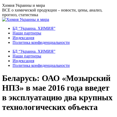
Перейти
Химия Украины и мира
к
ВСЕ о химической продукции – новости, цены, анализ,
содержанию
прогноз, статистика
БД “Украина. ХИМИЯ”
Наши партнеры
Индексация
Политика конфиденциальности
БД “Украина. ХИМИЯ”
Наши партнеры
Индексация
Политика конфиденциальности
Беларусь: ОАО «Мозырский
НПЗ» в мае 2016 года введет
в эксплуатацию два крупных
технологических объекта