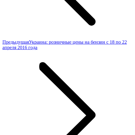
Предыдущая
Предыдущая
Украина: розничные цены на бензин c 18 по 22
запись:
апреля 2016 года