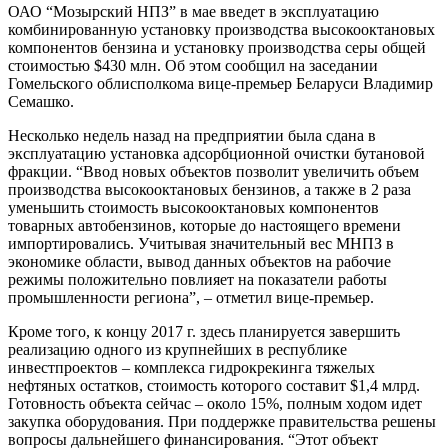
ОАО “Мозырский НПЗ” в мае введет в эксплуатацию
комбинированную установку производства высокооктановых
компонентов бензина и установку производства серы общей
стоимостью $430 млн. Об этом сообщил на заседании
Гомельского облисполкома вице-премьер Беларуси Владимир
Семашко.
Несколько недель назад на предприятии была сдана в
эксплуатацию установка адсорбционной очистки бутановой
фракции. “Ввод новых объектов позволит увеличить объем
производства высокооктановых бензинов, а также в 2 раза
уменьшить стоимость высокооктановых компонентов
товарных автобензинов, которые до настоящего времени
импортировались. Учитывая значительный вес МНПЗ в
экономике области, вывод данных объектов на рабочие
режимы положительно повлияет на показатели работы
промышленности региона”, – отметил вице-премьер.
Кроме того, к концу 2017 г. здесь планируется завершить
реализацию одного из крупнейших в республике
инвестпроектов – комплекса гидрокрекинга тяжелых
нефтяных остатков, стоимость которого составит $1,4 млрд.
Готовность объекта сейчас – около 15%, полным ходом идет
закупка оборудования. При поддержке правительства решены
вопросы дальнейшего финансирования. “Этот объект