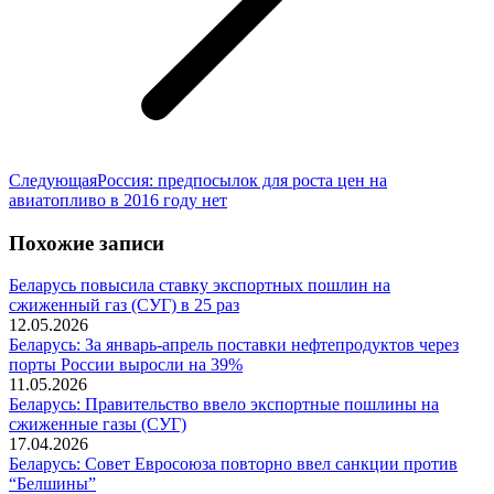
Следующая
Следующая
Россия: предпосылок для роста цен на
запись:
авиатопливо в 2016 году нет
Похожие записи
Беларусь повысила ставку экспортных пошлин на
сжиженный газ (СУГ) в 25 раз
12.05.2026
Беларусь: За январь-апрель поставки нефтепродуктов через
порты России выросли на 39%
11.05.2026
Беларусь: Правительство ввело экспортные пошлины на
сжиженные газы (СУГ)
17.04.2026
Беларусь: Совет Евросоюза повторно ввел санкции против
“Белшины”