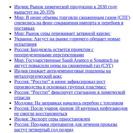
Индия: Рынок химической продукции к 2030 году
вырастет на 20-35%
Мир: В июне объемы торговли сжиженным газом (СПГ)
снизились на фоне сокращения импорта и перебоев в
поставках
Мир: Рынок серы переживает затяжной кризис
Украина: Август на рынке горючего обещает новые
испытания
Россия: Биодизель остается проектом с
неопределенными перспективами
Мир: Государственные Saudi Aramco и Sonatrach на
август повысили цены на сжиженный газ (СУГ)
Индия снижает антидемпинговые пошлины на
металлургический кокс
Россия: “Росстат” в июне зафиксировал рост
производства в основных группах пластмасс
Россия: “Росстат” фиксирует стагнацию в химической
отрасли
Молдова: На заправках начались перебои с топливом
Россия: После ударов дронов 18 крупных нефтезаводов
не смогли восстановиться
Индия: Экспорт серы приостановлен
Россия: Продажи препаратов для лечения проказы
растут четвертый год подряд