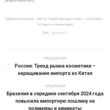
(argusmedia.com)
Рубрика:
Малайзия
Автор:
Химия Украины и мира
24.09.2024
Оставить комментарий
Теги:
удобрения
Навигация
ПРЕДЫДУЩАЯ
по
Россия: Тренд рынка косметики –
Предыдущая
наращивание импорта из Китая
записям
запись:
СЛЕДУЮЩАЯ
Бразилия в середине сентября 2024 года
повысила импортную пошлину на
Следующая
запись:
полимеры и химикаты