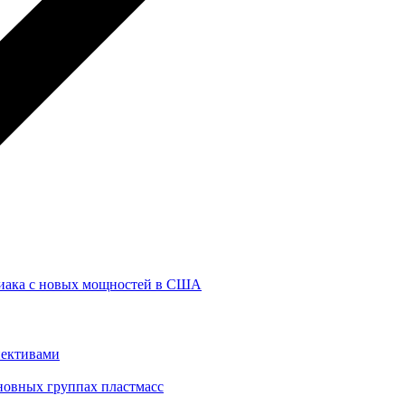
иака с новых мощностей в США
пективами
сновных группах пластмасс