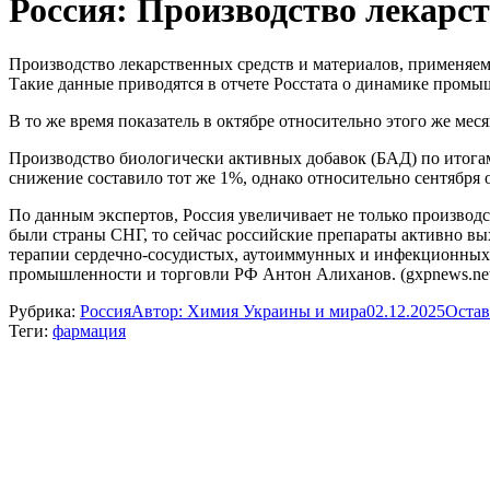
Россия: Производство лекарст
Производство лекарственных средств и материалов, применяем
Такие данные приводятся в отчете Росстата о динамике промыш
В то же время показатель в октябре относительно этого же мес
Производство биологически активных добавок (БАД) по итогам 
снижение составило тот же 1%, однако относительно сентября о
По данным экспертов, Россия увеличивает не только производс
были страны СНГ, то сейчас российские препараты активно в
терапии сердечно-сосудистых, аутоиммунных и инфекционных за
промышленности и торговли РФ Антон Алиханов. (gxpnews.ne
Рубрика:
Россия
Автор:
Химия Украины и мира
02.12.2025
Остав
Теги:
фармация
Навигация
по
записям