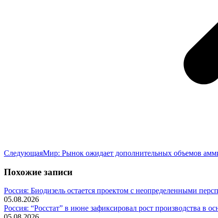
Следующая
Следующая
Мир: Рынок ожидает дополнительных объемов амм
запись:
Похожие записи
Россия: Биодизель остается проектом с неопределенными перс
05.08.2026
Россия: “Росстат” в июне зафиксировал рост производства в о
05.08.2026