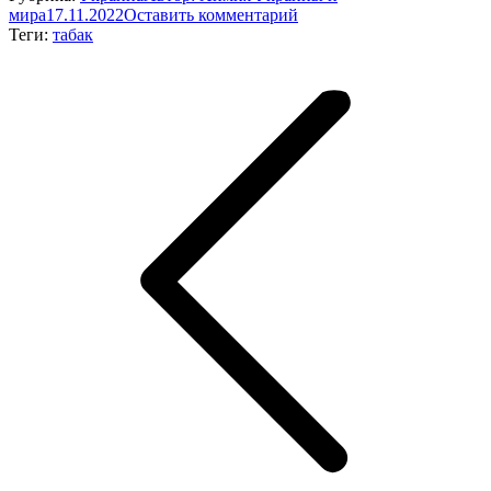
мира
17.11.2022
Оставить комментарий
Теги:
табак
Навигация
по
записям