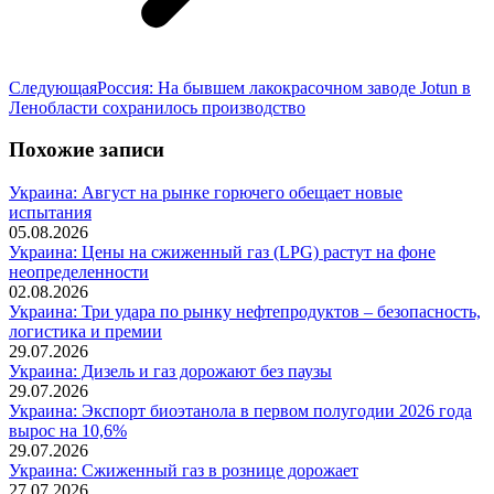
Следующая
Следующая
Россия: На бывшем лакокрасочном заводе Jotun в
запись:
Ленобласти сохранилось производство
Похожие записи
Украина: Август на рынке горючего обещает новые
испытания
05.08.2026
Украина: Цены на сжиженный газ (LPG) растут на фоне
неопределенности
02.08.2026
Украина: Три удара по рынку нефтепродуктов – безопасность,
логистика и премии
29.07.2026
Украина: Дизель и газ дорожают без паузы
29.07.2026
Украина: Экспорт биоэтанола в первом полугодии 2026 года
вырос на 10,6%
29.07.2026
Украина: Сжиженный газ в рознице дорожает
27.07.2026