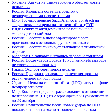
Украина: Август на рынке горючего обещает новые
испытания
Россия: Биодизель остается проектом с
неопределенными перспективами
Мир: Государственные Saudi Aramco и Sonatrach на
август повысили цены на сжиженный газ (СУГ)
Индия снижает антидемпинговые пошлины на
металлургический кокс
Россия: “Росстат” в июне зафиксировал рост
производства в основных группах пластмасс
Россия: “Росстат” фиксирует стагнацию в химической
отрасли
Молдова: На заправках начались перебои с топливом
Россия: После ударов дронов 18 крупных нефтезаводов
не смогли восстановиться
Индия: Экспорт серы приостановлен
Россия: Продажи препаратов для лечения проказы
растут четвертый год подряд
Украина: Цены на сжиженный газ (LPG) растут на фоне
неопределенности
Мир: Комиссия продлила расследование в отношении
полипропилена (ПП) из Азербайджана и Туркменистана
до 23 октября
Россия: Правительство после новых ударов по НПЗ
продлило запрет на экспорт горючего на полгода