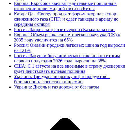
Европа: Евросоюз ввел заградительные пошлины в
отношении полиамидной нити из Китая
Катар: QatarEnergy продляет форс-мажор на экспорт
сжиженного газа (СПГ) и сдает танкеры в аренду до
середины октября
Россия: Запрет на транзит серы из Казахстана снят
Европа: Объем рынка синтетического каучука (СК) к
2035 году увеличится на 65%
Россия: Онлайн-продажи легковых шин за год выросли
на 121%
Россия: Закупки ботулинического токсина по итогам
первого полугодия 2026 года выросли на 38%
США: С 1 августа на все ввозимые в страну дженерики
будет действовать нулевая пошлина
Украина: Три удара по рынку нефтепродуктов –
безопасность, логистика и премии
Украина: Дизель и газ дорожают без паузы
В