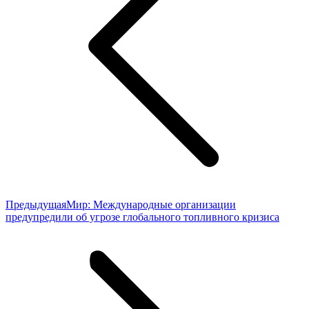
Предыдущая
Предыдущая
Мир: Международные организации
запись:
предупредили об угрозе глобального топливного кризиса