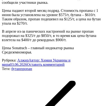
сообщили участники рынка.
Цены падают второй месяц подряд. Стоимость пропана с 1
июня была установлена на уровне $575/т, бутана – $610/т.
Таким образом, пропан подешевел на $125/т, а цена на бутан
упала на $270/т.
В апреле из-за панических настроений на рынке пропан
подорожал на $325/т до $850/т, в то время как цена бутана
взлетела на $400/т до рекордных $900/т.
Цены Sonatrach – главный индикатор рынка
Средиземноморья.
Рубрика:
Алжир
Автор:
Химия Украины и
мира
03.06.2026
Оставить комментарий
Теги:
бутан
пропан
Навигация
по
записям