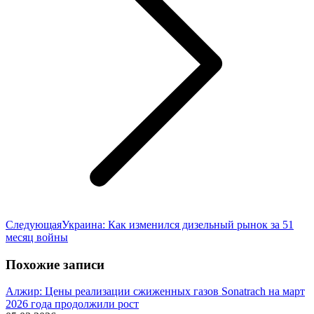
Следующая
Следующая
Украина: Как изменился дизельный рынок за 51
запись:
месяц войны
Похожие записи
Алжир: Цены реализации сжиженных газов Sonatrach на март
2026 года продолжили рост