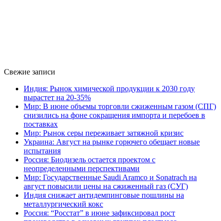
Свежие записи
Индия: Рынок химической продукции к 2030 году
вырастет на 20-35%
Мир: В июне объемы торговли сжиженным газом (СПГ)
снизились на фоне сокращения импорта и перебоев в
поставках
Мир: Рынок серы переживает затяжной кризис
Украина: Август на рынке горючего обещает новые
испытания
Россия: Биодизель остается проектом с
неопределенными перспективами
Мир: Государственные Saudi Aramco и Sonatrach на
август повысили цены на сжиженный газ (СУГ)
Индия снижает антидемпинговые пошлины на
металлургический кокс
Россия: “Росстат” в июне зафиксировал рост