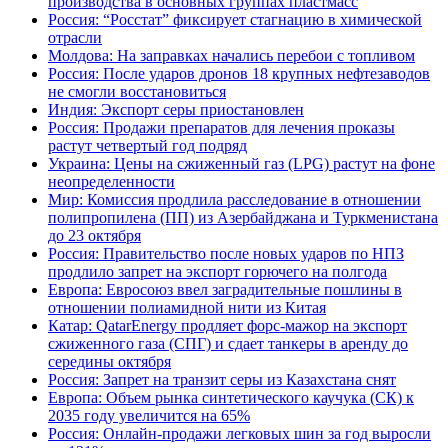
производства в основных группах пластмасс
Россия: “Росстат” фиксирует стагнацию в химической
отрасли
Молдова: На заправках начались перебои с топливом
Россия: После ударов дронов 18 крупных нефтезаводов
не смогли восстановиться
Индия: Экспорт серы приостановлен
Россия: Продажи препаратов для лечения проказы
растут четвертый год подряд
Украина: Цены на сжиженный газ (LPG) растут на фоне
неопределенности
Мир: Комиссия продлила расследование в отношении
полипропилена (ПП) из Азербайджана и Туркменистана
до 23 октября
Россия: Правительство после новых ударов по НПЗ
продлило запрет на экспорт горючего на полгода
Европа: Евросоюз ввел заградительные пошлины в
отношении полиамидной нити из Китая
Катар: QatarEnergy продляет форс-мажор на экспорт
сжиженного газа (СПГ) и сдает танкеры в аренду до
середины октября
Россия: Запрет на транзит серы из Казахстана снят
Европа: Объем рынка синтетического каучука (СК) к
2035 году увеличится на 65%
Россия: Онлайн-продажи легковых шин за год выросли