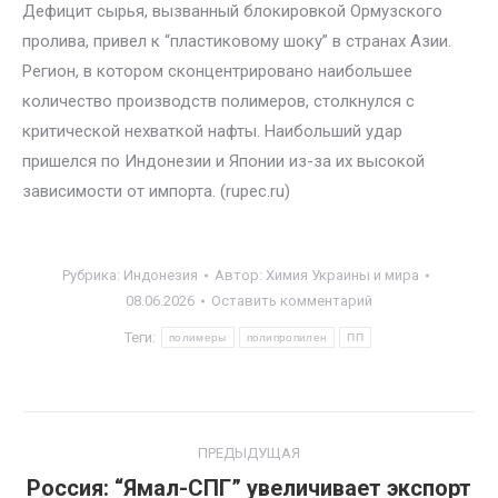
Дефицит сырья, вызванный блокировкой Ормузского
пролива, привел к “пластиковому шоку” в странах Азии.
Регион, в котором сконцентрировано наибольшее
количество производств полимеров, столкнулся с
критической нехваткой нафты. Наибольший удар
пришелся по Индонезии и Японии из-за их высокой
зависимости от импорта. (rupec.ru)
Рубрика:
Индонезия
Автор:
Химия Украины и мира
08.06.2026
Оставить комментарий
Теги:
полимеры
полипропилен
ПП
Навигация
ПРЕДЫДУЩАЯ
по
Россия: “Ямал-СПГ” увеличивает экспорт