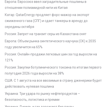
Европа: Евросоюз ввел заградительные пошлины в
отношении полиамидной нити из Китая
Катар: QatarEnergy продляет форс-мажор на экспорт
сжиженного газа (СПГ) и сдает танкеры в аренду до
середины октября
Россия: Запрет на транзит серы из Казахстана снят
Европа: Объем рынка синтетического каучука (СК) к 2035
году увеличится на 65%
Россия: Онлайн-продажи легковых шин за год выросли на
121%
Россия: Закупки ботулинического токсина по итогам первого
полугодия 2026 года выросли на 38%
США: С 1 августа на все ввозимые в страну дженерики будет
действовать нулевая пошлина
Украина: Три удара по рынку нефтепродуктов –
безопасность, логистика и премии
Украина: Дизель и газ дорожают без паузы