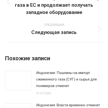
газа в ЕС и продолжает получать
Предыдущая
записям
запись:
западное оборудование
СЛЕДУЮЩАЯ
Следующая запись
Следующая
запись:
Похожие записи
Индонезия: Пошлины на импорт
сжиженного газа (СУГ) и сырья для
полимеров отменят
01.07.2026
Индонезия: Власти временно отменят