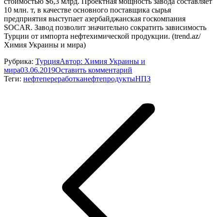
стоимостью $6,3 млрд. Проектная мощность завода составляет
10 млн. т, в качестве основного поставщика сырья
предприятия выступает азербайджанская госкомпания
SOCAR. Завод позволит значительно сократить зависимость
Турции от импорта нефтехимической продукции. (trend.az/
Химия Украины и мира)
Рубрика:
Турция
Автор:
Химия Украины и
мира
03.06.2019
Оставить комментарий
Теги:
нефтепереработка
нефтепродукты
НПЗ
Навигация
по
записям