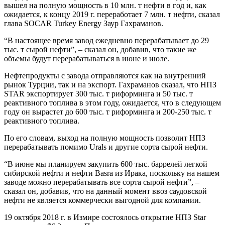
вышел на полную мощность в 10 млн. т нефти в год и, как
ожидается, к концу 2019 г. переработает 7 млн. т нефти, сказал
глава SOCAR Turkey Energy Заур Гахраманов.
“В настоящее время завод ежедневно перерабатывает до 29
тыс. т сырой нефти”, – сказал он, добавив, что такие же
объемы будут перерабатываться в июне и июле.
Нефтепродукты с завода отправляются как на внутренний
рынок Турции, так и на экспорт. Гахраманов сказал, что НПЗ
STAR экспортирует 300 тыс. т риформинга и 50 тыс. т
реактивного топлива в этом году, ожидается, что в следующем
году он вырастет до 600 тыс. т риформинга и 200-250 тыс. т
реактивного топлива.
По его словам, выход на полную мощность позволит НПЗ
перерабатывать помимо Urals и другие сорта сырой нефти.
“В июне мы планируем закупить 600 тыс. баррелей легкой
сибирской нефти и нефти Basra из Ирака, поскольку на нашем
заводе можно перерабатывать все сорта сырой нефти”, –
сказал он, добавив, что на данный момент ввоз саудовской
нефти не является коммерчески выгодной для компании.
19 октября 2018 г. в Измире состоялось открытие НПЗ Star