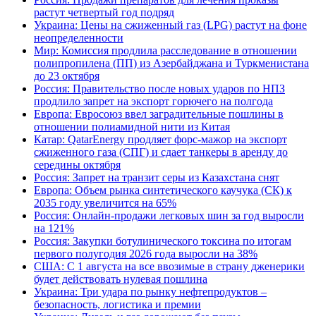
растут четвертый год подряд
Украина: Цены на сжиженный газ (LPG) растут на фоне
неопределенности
Мир: Комиссия продлила расследование в отношении
полипропилена (ПП) из Азербайджана и Туркменистана
до 23 октября
Россия: Правительство после новых ударов по НПЗ
продлило запрет на экспорт горючего на полгода
Европа: Евросоюз ввел заградительные пошлины в
отношении полиамидной нити из Китая
Катар: QatarEnergy продляет форс-мажор на экспорт
сжиженного газа (СПГ) и сдает танкеры в аренду до
середины октября
Россия: Запрет на транзит серы из Казахстана снят
Европа: Объем рынка синтетического каучука (СК) к
2035 году увеличится на 65%
Россия: Онлайн-продажи легковых шин за год выросли
на 121%
Россия: Закупки ботулинического токсина по итогам
первого полугодия 2026 года выросли на 38%
США: С 1 августа на все ввозимые в страну дженерики
будет действовать нулевая пошлина
Украина: Три удара по рынку нефтепродуктов –
безопасность, логистика и премии