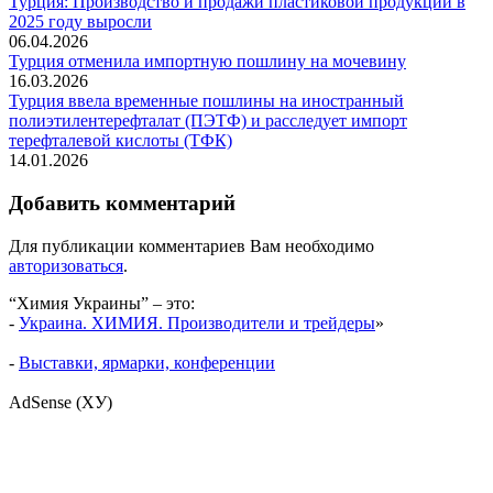
Турция: Производство и продажи пластиковой продукции в
2025 году выросли
06.04.2026
Турция отменила импортную пошлину на мочевину
16.03.2026
Турция ввела временные пошлины на иностранный
полиэтилентерефталат (ПЭТФ) и расследует импорт
терефталевой кислоты (ТФК)
14.01.2026
Добавить комментарий
Для публикации комментариев Вам необходимо
авторизоваться
.
“Химия Украины” – это:
-
Украина. ХИМИЯ. Производители и трейдеры
»
-
Выставки, ярмарки, конференции
AdSense (ХУ)