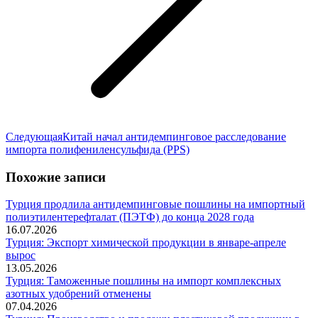
Следующая
Следующая
Китай начал антидемпинговое расследование
запись:
импорта полифениленсульфида (PPS)
Похожие записи
Турция продлила антидемпинговые пошлины на импортный
полиэтилентерефталат (ПЭТФ) до конца 2028 года
16.07.2026
Турция: Экспорт химической продукции в январе-апреле
вырос
13.05.2026
Турция: Таможенные пошлины на импорт комплексных
азотных удобрений отменены
07.04.2026