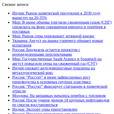
Свежие записи
Индия: Рынок химической продукции к 2030 году
вырастет на 20-35%
Мир: В июне объемы торговли сжиженным газом (СПГ)
снизились на фоне сокращения импорта и перебоев в
поставках
Мир: Рынок серы переживает затяжной кризис
Украина: Август на рынке горючего обещает новые
испытания
Россия: Биодизель остается проектом с
неопределенными перспективами
Мир: Государственные Saudi Aramco и Sonatrach на
август повысили цены на сжиженный газ (СУГ)
Индия снижает антидемпинговые пошлины на
металлургический кокс
Россия: “Росстат” в июне зафиксировал рост
производства в основных группах пластмасс
Россия: “Росстат” фиксирует стагнацию в химической
отрасли
Молдова: На заправках начались перебои с топливом
Россия: После ударов дронов 18 крупных нефтезаводов
не смогли восстановиться
Индия: Экспорт серы приостановлен
Россия: Продажи препаратов для лечения проказы