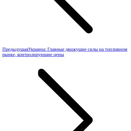
Предыдущая
Предыдущая
Украина: Главные движущие силы на топливном
запись:
рынке, контролирующие цены