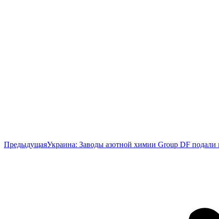
Предыдущая
Предыдущая
Украина: Заводы азотной химии Group DF подали
запись: