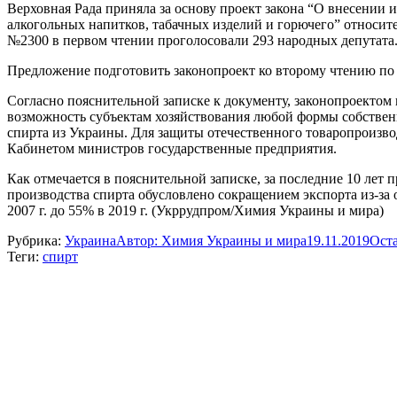
Верховная Рада приняла за основу проект закона “О внесении 
алкогольных напитков, табачных изделий и горючего” относите
№2300 в первом чтении проголосовали 293 народных депутата
Предложение подготовить законопроект ко второму чтению по
Согласно пояснительной записке к документу, законопроектом 
возможность субъектам хозяйствования любой формы собствен
спирта из Украины. Для защиты отечественного товаропроизвод
Кабинетом министров государственные предприятия.
Как отмечается в пояснительной записке, за последние 10 лет
производства спирта обусловлено сокращением экспорта из-за 
2007 г. до 55% в 2019 г. (Укррудпром/Химия Украины и мира)
Рубрика:
Украина
Автор:
Химия Украины и мира
19.11.2019
Ост
Теги:
спирт
Навигация
по
записям