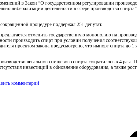
изменений в Закон “О государственном регулировании производст
льно либерализации деятельности в сфере производства спирта”
.
 сокращенной процедуре поддержал 251 депутат.
предлагается отменить государственную монополию на производс
ности производить спирт при условии получения соответствующ
ителя проектом закона предусмотрено, что импорт спирта до 1 
 производство легального пищевого спирта сократилось в 4 раза
отсутствия инвестиций в обновление оборудования, а также рост
авить комментарий