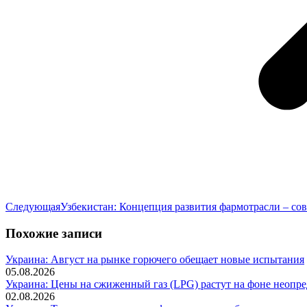
Следующая
Следующая
Узбекистан: Концепция развития фармотрасли – со
запись:
Похожие записи
Украина: Август на рынке горючего обещает новые испытания
05.08.2026
Украина: Цены на сжиженный газ (LPG) растут на фоне неопр
02.08.2026