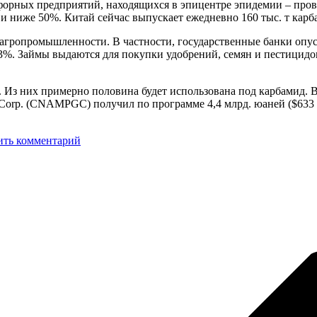
форных предприятий, находящихся в эпицентре эпидемии – пров
 и ниже 50%. Китай сейчас выпускает ежедневно 160 тыс. т карба
гропромышленности. В частности, государственные банки опуск
3%. Займы выдаются для покупки удобрений, семян и пестицидов.
 Из них примерно половина будет использована под карбамид. 
oup Corp. (CNAMPGC) получил по программе 4,4 млрд. юаней ($633
ить комментарий