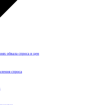
ях обвала спроса и цен
вления спроса
н