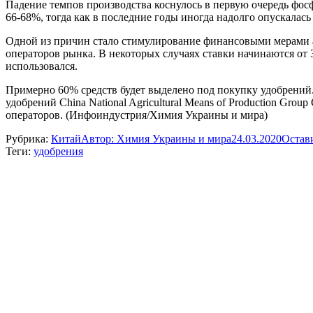
Падение темпов производства коснулось в первую очередь фос
66-68%, тогда как в последние годы иногда надолго опускалась
Одной из причин стало стимулирование финансовыми мерами а
операторов рынка. В некоторых случаях ставки начинаются от 
использовался.
Примерно 60% средств будет выделено под покупку удобрений.
удобрений China National Agricultural Means of Production Gr
операторов. (Инфоиндустрия/Химия Украины и мира)
Рубрика:
Китай
Автор:
Химия Украины и мира
24.03.2020
Остав
Теги:
удобрения
Навигация
по
записям