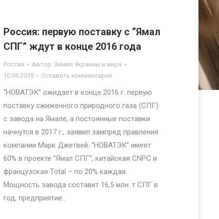
Россия: первую поставку с “Ямал
СПГ” ждут в конце 2016 года
Россия
Автор:
Химия Украины и мира
10.06.2015
Оставить комментарий
“НОВАТЭК” ожидает в конце 2016 г. первую
поставку сжиженного природного газа (СПГ)
с завода на Ямале, а постоянные поставки
начнутся в 2017 г., заявил зампред правления
компании Марк Джетвей. “НОВАТЭК” имеет
60% в проекте “Ямал СПГ”, китайская CNPC и
французская Total – по 20% каждая.
Мощность завода составит 16,5 млн. т СПГ в
год, предприятие…