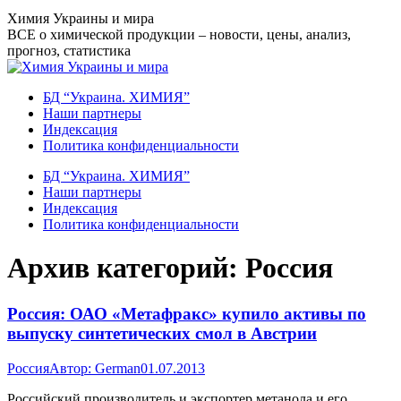
Перейти
Химия Украины и мира
к
ВСЕ о химической продукции – новости, цены, анализ,
содержанию
прогноз, статистика
БД “Украина. ХИМИЯ”
Наши партнеры
Индексация
Политика конфиденциальности
БД “Украина. ХИМИЯ”
Наши партнеры
Индексация
Политика конфиденциальности
Архив категорий:
Россия
Россия: ОАО «Метафракс» купило активы по
выпуску синтетических смол в Австрии
Россия
Автор:
German
01.07.2013
Российский производитель и экспортер метанола и его