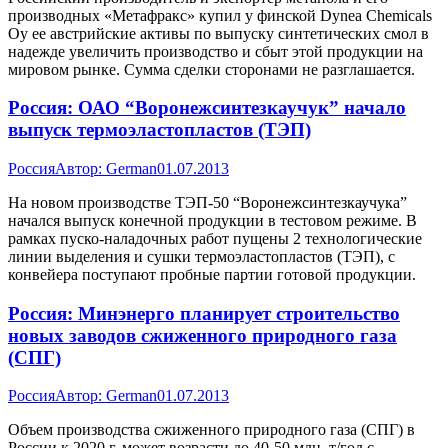
производных «Метафракс» купил у финской Dynea Chemicals
Oy ее австрийские активы по выпуску синтетических смол в
надежде увеличить производство и сбыт этой продукции на
мировом рынке. Сумма сделки сторонами не разглашается.
Россия: ОАО “Воронежсинтезкаучук” начало
выпуск термоэластопластов (ТЭП)
Россия
Автор:
German
01.07.2013
На новом производстве ТЭП-50 “Воронежсинтезкаучука”
начался выпуск конечной продукции в тестовом режиме. В
рамках пуско-наладочных работ пущены 2 технологические
линии выделения и сушки термоэластопластов (ТЭП), с
конвейера поступают пробные партии готовой продукции.
Россия: Минэнерго планирует строительство
новых заводов сжиженного природного газа
(СПГ)
Россия
Автор:
German
01.07.2013
Объем производства сжиженного природного газа (СПГ) в
России к 2020 г. может возрасти до 40-50 млн. т/год с