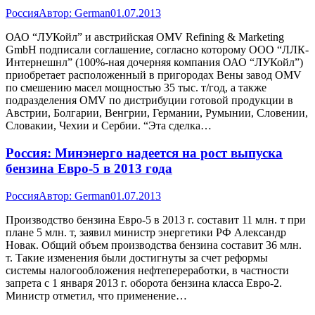
Россия
Автор:
German
01.07.2013
ОАО “ЛУКойл” и австрийская OMV Refining & Marketing
GmbH подписали соглашение, согласно которому ООО “ЛЛК-
Интернешнл” (100%-ная дочерняя компания ОАО “ЛУКойл”)
приобретает расположенный в пригородах Вены завод OMV
по смешению масел мощностью 35 тыс. т/год, а также
подразделения OMV по дистрибуции готовой продукции в
Австрии, Болгарии, Венгрии, Германии, Румынии, Словении,
Словакии, Чехии и Сербии. “Эта сделка…
Россия: Минэнерго надеется на рост выпуска
бензина Евро-5 в 2013 года
Россия
Автор:
German
01.07.2013
Производство бензина Евро-5 в 2013 г. составит 11 млн. т при
плане 5 млн. т, заявил министр энергетики РФ Александр
Новак. Общий объем производства бензина составит 36 млн.
т. Такие изменения были достигнуты за счет реформы
системы налогообложения нефтепереработки, в частности
запрета с 1 января 2013 г. оборота бензина класса Евро-2.
Министр отметил, что применение…