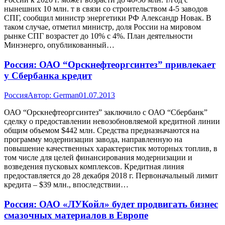
нынешних 10 млн. т в связи со строительством 4-5 заводов
СПГ, сообщил министр энергетики РФ Александр Новак. В
таком случае, отметил министр, доля России на мировом
рынке СПГ возрастет до 10% с 4%. План деятельности
Минэнерго, опубликованный…
Россия: ОАО “Орскнефтеоргсинтез” привлекает
у Сбербанка кредит
Россия
Автор:
German
01.07.2013
ОАО “Орскнефтеоргсинтез” заключило с ОАО “Сбербанк”
сделку о предоставлении невозобновляемой кредитной линии
общим объемом $442 млн. Средства предназначаются на
программу модернизации завода, направленную на
повышение качественных характеристик моторных топлив, в
том числе для целей финансирования модернизации и
возведения пусковых комплексов. Кредитная линия
предоставляется до 28 декабря 2018 г. Первоначальный лимит
кредита – $39 млн., впоследствии…
Россия: ОАО «ЛУКойл» будет продвигать бизнес
смазочных материалов в Европе