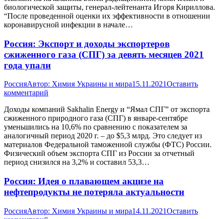
биологической защиты, генерал-лейтенанта Игоря Кириллова.
“После проведенной оценки их эффективности в отношении
коронавирусной инфекции в начале…
Россия: Экспорт и доходы экспортеров
сжиженного газа (СПГ) за девять месяцев 2021
года упали
Россия
Автор:
Химия Украины и мира
15.11.2021
Оставить
комментарий
Доходы компаний Sakhalin Energy и “Ямал СПГ” от экспорта
сжиженного природного газа (СПГ) в январе-сентябре
уменьшились на 10,6% по сравнению с показателем за
аналогичный период 2020 г. – до $5,3 млрд. Это следует из
материалов Федеральной таможенной службы (ФТС) России.
Физический объем экспорта СПГ из России за отчетный
период снизился на 3,2% и составил 53,3…
Россия: Идея о плавающем акцизе на
нефтепродукты не потеряла актуальности
Россия
Автор:
Химия Украины и мира
14.11.2021
Оставить