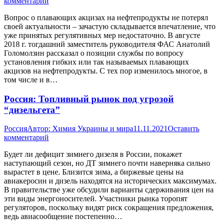
комментарий
Вопрос о плавающих акцизах на нефтепродукты не потерял
своей актуальности – зачастую складывается впечатление, что
уже принятых регулятивных мер недостаточно. В августе
2018 г. тогдашний заместитель руководителя ФАС Анатолий
Голомолзин рассказал о позиции службы по вопросу
установления гибких или так называемых плавающих
акцизов на нефтепродукты. С тех пор изменилось многое, в
том числе и в…
Россия: Топливный рынок под угрозой
“дизельгета”
Россия
Автор:
Химия Украины и мира
11.11.2021
Оставить
комментарий
Будет ли дефицит зимнего дизеля в России, покажет
наступающий сезон, но ДТ зимнего почти наверняка сильно
вырастет в цене. Близится зима, а биржевые цены на
авиакеросин и дизель находятся на исторических максимумах.
В правительстве уже обсудили варианты сдерживания цен на
эти виды энергоносителей. Участники рынка торопят
регуляторов, поскольку видят риск сокращения предложения,
ведь авиасообщение постепенно…