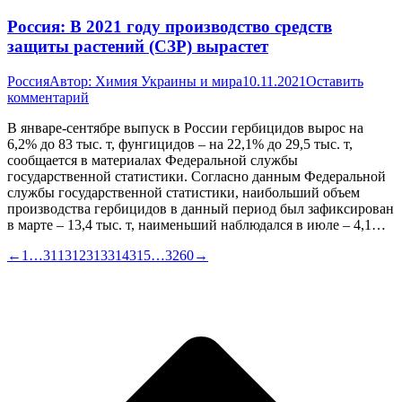
Россия: В 2021 году производство средств
защиты растений (СЗР) вырастет
Россия
Автор:
Химия Украины и мира
10.11.2021
Оставить
комментарий
В январе-сентябре выпуск в России гербицидов вырос на
6,2% до 83 тыс. т, фунгицидов – на 22,1% до 29,5 тыс. т,
сообщается в материалах Федеральной службы
государственной статистики. Согласно данным Федеральной
службы государственной статистики, наибольший объем
производства гербицидов в данный период был зафиксирован
в марте – 13,4 тыс. т, наименьший наблюдался в июле – 4,1…
←
1
…
311
312
313
314
315
…
3260
→
В