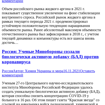
комментарий
Объем российского рынка жидкого аргона в 2021 г.
показывает существенное увеличение на фоне стабилизации
внутреннего спроса. Российский рынок жидкого аргона в
рамках текущего периода 2021 г. продемонстрировал
устойчивую положительную тенденцию наращивания
объемности рынка. Ранее абсолютный максимум объемности
отечественного рынка был зафиксирован в 2018 г., с учетом
текущей динамики и конъюнктуры есть все шансы вновь
достичь…
Россия: Ученые Минобороны создали
биологически активную добавку (БАД) против
коронавируса
Россия
Автор:
Химия Украины и мира
16.11.2021
Оставить
комментарий
Ученым 27-го Центрального научно-исследовательского
института Минобороны Российской Федерации удалось
создать уникальную биологически активную добавку (БАД),
которая способна снизить концентрацию COVID-19 у
больного в 16 раз. Об этом пишет газета “Красная звезда” со
ссылкой на начальника войск радиационной, химической и