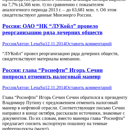
на 7,7% (4,566 млн. т) по сравнению с показателем
аналогичного периода 2013 г. – до 63,681 млн. т. Об этом
свидетельствуют данные Минэнерго России.
Россия: ОАО “НК “ЛУКойл” провело
реорганизацию ряда дочерних обществ
Россия
Автор:
LenaSu
12.11.2014
Оставить комментарий
“ЛУКойл” провел реорганизацию ряда дочерних обществ,
свидетельствуют материалы компании.
Россия: глава “Роснефти” Игорь Сечин
попросил отменить налоговый маневр
Россия
Автор:
LenaSu
12.11.2014
Оставить комментарий
Глава “Роснефти” Игорь Сечин Сечин обратился к президенту
Владимиру Путину с предложением отменить налоговый
маневр в нефтяной отрасли. Соответствующее письмо Сечин
направил в конце октября, рассказали источники, знакомые с
документом. По их словам, вместо маневра глава “Роснефти”
предлагает снизить экспортную пошлину на темные
нефтепродукты (мазут).