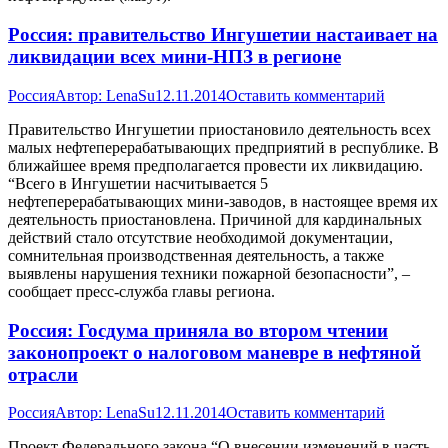
Россия: правительство Ингушетии настаивает на
ликвидации всех мини-НПЗ в регионе
Россия
Автор:
LenaSu
12.11.2014
Оставить комментарий
Правительство Ингушетии приостановило деятельность всех
малых нефтеперерабатывающих предприятий в республике. В
ближайшее время предполагается провести их ликвидацию.
“Всего в Ингушетии насчитывается 5
нефтеперерабатывающих мини-заводов, в настоящее время их
деятельность приостановлена. Причиной для кардинальных
действий стало отсутствие необходимой документации,
сомнительная производственная деятельность, а также
выявлены нарушения техники пожарной безопасности”, –
сообщает пресс-служба главы региона.
Россия: Госдума приняла во втором чтении
законопроект о налоговом маневре в нефтяной
отрасли
Россия
Автор:
LenaSu
12.11.2014
Оставить комментарий
Проект Федерального закона “О внесении изменений в часть