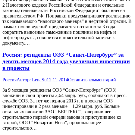
2 Налогового кодекса Российской Федерации и отдельные
законодательные акты Российской Федерации” был внесен
правительством РФ. Поправки предусматривают реализацию
так называемого “налогового маневра” в нефтяной отрасли. В
рамках нововведений предлагается поэтапно за 3 года
сократить вывозные таможенные пошлины на нефть и
нефтепродукты, говорится в пояснительной записке к
документу.…
Россия: резиденты ОЭЗ “Санкт-Петербург” за
девять месяцев 2014 года увеличили инвестиции
в проекты
Россия
Автор:
LenaSu
12.11.2014
Оставить комментарий
За 9 месяцев резиденты ОЭЗ “Санкт-Петербург” (ОЭЗ)
вложили в свои проекты 2,64 млрд. руб., сообщают в пресс-
службе ОЭЗ. За тот же период 2013 г. в проекты ОЭЗ
инвестировали в 2 раза меньше – 1,29 млрд. руб. Больше
остальных вложили ЗАО “ВЕРТЕКС”, завершившее
строительство первой очереди завода и приступившее ко
второй; ООО “Новартис Нева”, продолжающее
строительство…