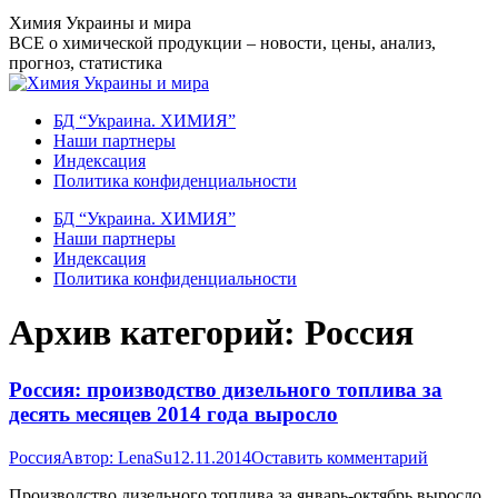
Перейти
Химия Украины и мира
к
ВСЕ о химической продукции – новости, цены, анализ,
содержанию
прогноз, статистика
БД “Украина. ХИМИЯ”
Наши партнеры
Индексация
Политика конфиденциальности
БД “Украина. ХИМИЯ”
Наши партнеры
Индексация
Политика конфиденциальности
Архив категорий:
Россия
Россия: производство дизельного топлива за
десять месяцев 2014 года выросло
Россия
Автор:
LenaSu
12.11.2014
Оставить комментарий
Производство дизельного топлива за январь-октябрь выросло