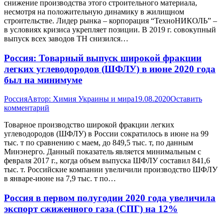
снижение производства этого строительного материала,
несмотря на положительную динамику в жилищном
строительстве. Лидер рынка – корпорация “ТехноНИКОЛЬ” –
в условиях кризиса укрепляет позиции. В 2019 г. совокупный
выпуск всех заводов ТН снизился…
Россия: Товарный выпуск широкой фракции
легких углеводородов (ШФЛУ) в июне 2020 года
был на минимуме
Россия
Автор:
Химия Украины и мира
19.08.2020
Оставить
комментарий
Товарное производство широкой фракции легких
углеводородов (ШФЛУ) в России сократилось в июне на 99
тыс. т по сравнению с маем, до 849,5 тыс. т, по данным
Минэнерго. Данный показатель является минимальным с
февраля 2017 г., когда объем выпуска ШФЛУ составил 841,6
тыс. т. Российские компании увеличили производство ШФЛУ
в январе-июне на 7,9 тыс. т по…
Россия в первом полугодии 2020 года увеличила
экспорт сжиженного газа (СПГ) на 12%