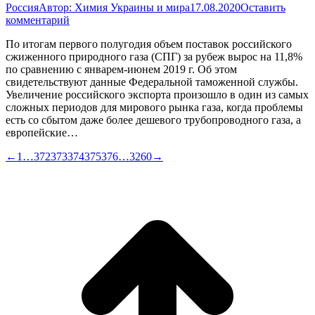
Россия
Автор:
Химия Украины и мира
17.08.2020
Оставить
комментарий
По итогам первого полугодия объем поставок российского
сжиженного природного газа (СПГ) за рубеж вырос на 11,8%
по сравнению с январем-июнем 2019 г. Об этом
свидетельствуют данные Федеральной таможенной службы.
Увеличение российского экспорта произошло в один из самых
сложных периодов для мирового рынка газа, когда проблемы
есть со сбытом даже более дешевого трубопроводного газа, а
европейские…
←
1
…
372
373
374
375
376
…
3260
→
В