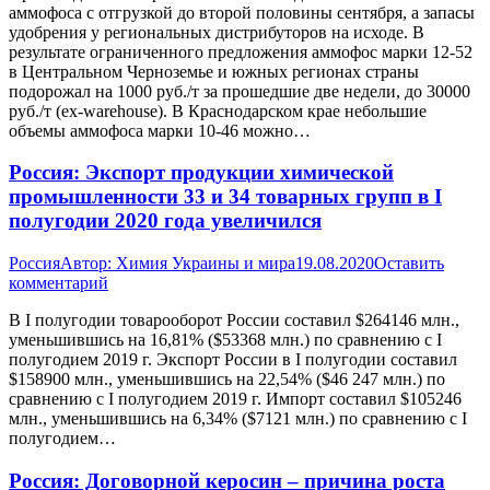
аммофоса с отгрузкой до второй половины сентября, а запасы
удобрения у региональных дистрибуторов на исходе. В
результате ограниченного предложения аммофос марки 12-52
в Центральном Черноземье и южных регионах страны
подорожал на 1000 руб./т за прошедшие две недели, до 30000
руб./т (ex-warehouse). В Краснодарском крае небольшие
объемы аммофоса марки 10-46 можно…
Россия: Экспорт продукции химической
промышленности 33 и 34 товарных групп в I
полугодии 2020 года увеличился
Россия
Автор:
Химия Украины и мира
19.08.2020
Оставить
комментарий
В I полугодии товарооборот России составил $264146 млн.,
уменьшившись на 16,81% ($53368 млн.) по сравнению с I
полугодием 2019 г. Экспорт России в I полугодии составил
$158900 млн., уменьшившись на 22,54% ($46 247 млн.) по
сравнению с I полугодием 2019 г. Импорт составил $105246
млн., уменьшившись на 6,34% ($7121 млн.) по сравнению с I
полугодием…
Россия: Договорной керосин – причина роста