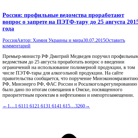
Россия: профильные ведомства проработают
вопрос о запрете на ПЭТФ-тару до 25 августа 201
года
Россия
Автор:
Химия Украины и мира
30.07.2015
Оставить
комментарий
Премьер-министр РФ Дмитрий Медведев поручил профильны
ведомствам до 25 августа проработать вопрос о введении
ограничений на использование полимерной продукции, в том
числе ПЭТФ-тары для алкогольной продукции. На сайте
правительства сообщается, что поручение Минэкономразвитию
РФ, Минэнерго РФ, ФАС России и Росалкогольрегулированию
было дано по итогам совещания в Омске, посвященного
приоритетным проектам в нефтехимии и импортозамещении.
←
1
…
1 611
1 612
1 613
1 614
1 615
…
3260
→
В