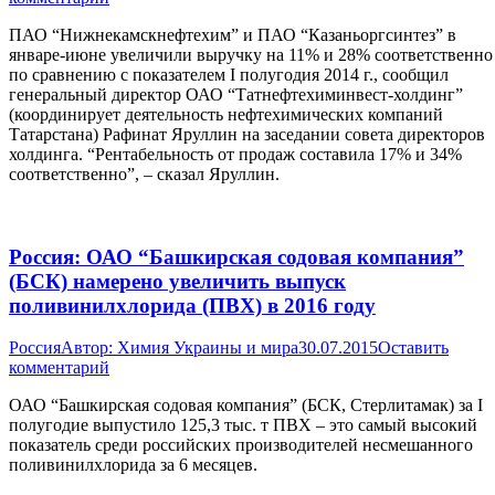
ПАО “Нижнекамскнефтехим” и ПАО “Казаньоргсинтез” в
январе-июне увеличили выручку на 11% и 28% соответственно
по сравнению с показателем I полугодия 2014 г., сообщил
генеральный директор ОАО “Татнефтехиминвест-холдинг”
(координирует деятельность нефтехимических компаний
Татарстана) Рафинат Яруллин на заседании совета директоров
холдинга. “Рентабельность от продаж составила 17% и 34%
соответственно”, – сказал Яруллин.
Россия: ОАО “Башкирская содовая компания”
(БСК) намерено увеличить выпуск
поливинилхлорида (ПВХ) в 2016 году
Россия
Автор:
Химия Украины и мира
30.07.2015
Оставить
комментарий
ОАО “Башкирская содовая компания” (БСК, Стерлитамак) за I
полугодие выпустило 125,3 тыс. т ПВХ – это самый высокий
показатель среди российских производителей несмешанного
поливинилхлорида за 6 месяцев.