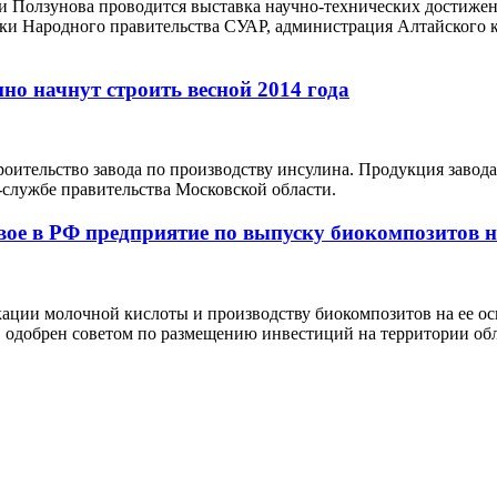
и Ползунова проводится выставка научно-технических достиже
ики Народного правительства СУАР, администрация Алтайског
о начнут строить весной 2014 года
троительство завода по производству инсулина. Продукция завод
-службе правительства Московской области.
рвое в РФ предприятие по выпуску биокомпозитов 
кации молочной кислоты и производству биокомпозитов на ее о
, одобрен советом по размещению инвестиций на территории обл