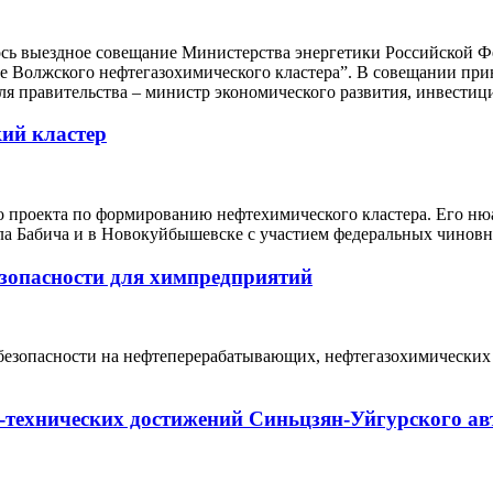
сь выездное совещание Министерства энергетики Российской Фе
е Волжского нефтегазохимического кластера”. В совещании при
ля правительства – министр экономического развития, инвести
ий кластер
о проекта по формированию нефтехимического кластера. Его ню
 Бабича и в Новокуйбышевске с участием федеральных чиновн
езопасности для химпредприятий
безопасности на нефтеперерабатывающих, нефтегазохимических
о-технических достижений Синьцзян-Уйгурского а