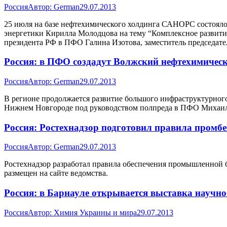
Россия
Автор:
German
29.07.2013
25 июля на базе нефтехимического холдинга САНОРС состояло
энергетики Кирилла Молодцова на тему “Комплексное развити
президента РФ в ПФО Галина Изотова, заместитель председате
Россия: в ПФО создадут Волжский нефтехимическ
Россия
Автор:
German
29.07.2013
В регионе продолжается развитие большого инфраструктурног
Нижнем Новгороде под руководством полпреда в ПФО Михаила
Россия: Ростехнадзор подготовил правила промб
Россия
Автор:
German
29.07.2013
Ростехнадзор разработал правила обеспечения промышленной 
размещен на сайте ведомства.
Россия: в Барнауле открывается выставка научн
Россия
Автор:
Химия Украины и мира
29.07.2013