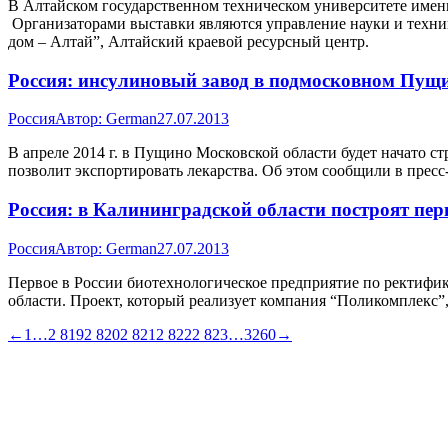
В Алтайском государственном техническом университете имен
Организаторами выставки являются управление науки и техн
дом – Алтай”, Алтайский краевой ресурсный центр.
Россия: инсулиновый завод в подмосковном Пущин
Россия
Автор:
German
27.07.2013
В апреле 2014 г. в Пущино Московской области будет начато с
позволит экспортировать лекарства. Об этом сообщили в пресс
Россия: в Калининградской области построят пе
Россия
Автор:
German
27.07.2013
Первое в России биотехнологическое предприятие по ректифи
области. Проект, который реализует компания “Поликомплекс”
←
1
…
2 819
2 820
2 821
2 822
2 823
…
3260
→