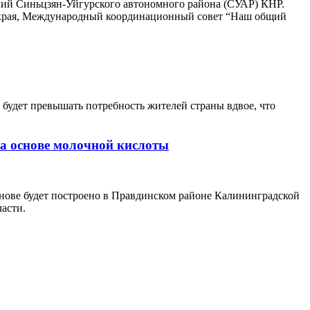
ний Синьцзян-Уйгурского автономного района (СУАР) КНР.
о края, Международный координационный совет “Наш общий
а будет превышать потребность жителей страны вдвое, что
на основе молочной кислоты
снове будет построено в Правдинском районе Калининградской
асти.
В