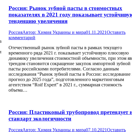
Россия: Рынок зубной пасты в стоимостных
показателях в 2021 году показывает устойчиву
тенденцию увеличения
Россия
Автор:
Химия Украины и мира
01.11.2021
Оставить
комментарий
а
Отечественный рынок зубной пасты в рамках текущего
и
временного ряда 2021 г. показывает устойчивую плюсовую
динамику увеличения стоимостной объемности, при этом я
трендом становится сокращение закупок импортной зубной
пасты российскими потребителями. Согласно данным
исследования “Рынок зубной пасты в России: исследование
прогноз до 2025 года”, подготовленного маркетинговым
агентством “Roif Expert” в 2021 г., суммарная стоимость
объема…
Россия: Пластиковый трубопровод претендует 
стандарт экологичности
Россия
Автор:
Химия Украины и мира
07.10.2021
Оставить