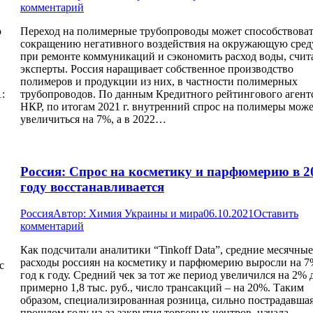
комментарий
о
Переход на полимерные трубопроводы может способствова
сокращению негативного воздействия на окружающую сред
при ремонте коммуникаций и сэкономить расход воды, счи
эксперты. Россия наращивает собственное производство
полимеров и продукции из них, в частности полимерных
:
трубопроводов. По данным Кредитного рейтингового агент
НКР, по итогам 2021 г. внутренний спрос на полимеры мож
увеличиться на 7%, а в 2022…
Россия: Спрос на косметику и парфюмерию в 2
году восстанавливается
Россия
Автор:
Химия Украины и мира
06.10.2021
Оставить
комментарий
Как подсчитали аналитики “Tinkoff Data”, средние месячные
расходы россиян на косметику и парфюмерию выросли на 
с
год к году. Средний чек за тот же период увеличился на 2% 
примерно 1,8 тыс. руб., число трансакций – на 20%. Таким
образом, специализированная розница, сильно пострадавшая
прошлом году из-за закрытия торговых центров, начала