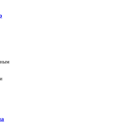
ю
вным
 и
на