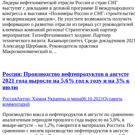
Лидеры нефтехимической отрасли России и стран СНГ
выступят с докладами в деловой программе II международного
конгресса и выставки «Полимеры России и СНГ: строительств
и модернизация заводов». Не упустите возможность получить
информацию о развитии отрасли из первых уст руководителей
ключевых компаний региона! Стратегический партнер
мероприятия: Татнефтехиминвест холдинг. Партнер
технического визита: Казаньоргсинтез. Среди докладчиков 2021
Александр Щербаков, Руководитель практики
Макроэкономический и…
Россия: Производство нефтепродуктов в августе
2021 года выросло на 5,6% год к году и на 3% к
июлю
Россия
Автор:
Химия Украины и мира
06.10.2021
Оставить
комментарий
Производство кокса и нефтепродуктов в августе по сравнению 
аналогичным периодом прошлого года выросло на 5,6%, в
январе-августе – на 1,2%, говорится в материалах Росстата. По
сравнению с июлем производство нефтепродуктов в августе