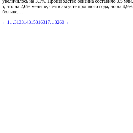
увеличилось на 3,1%. Производство бензина составило 3,5 млн.
т, что на 2,6% меньше, чем в августе прошлого года, но на 4,9%
больше,…
←
1
…
313
314
315
316
317
…
3260
→